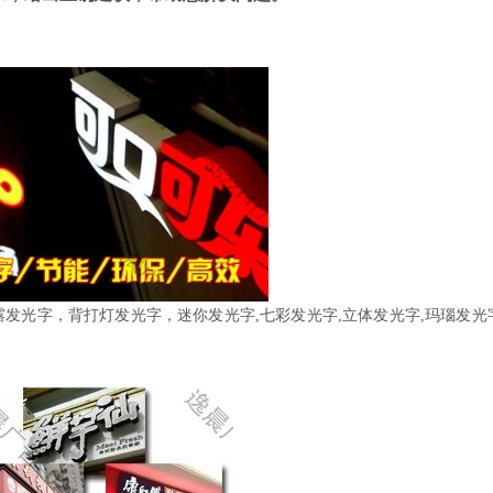
外露发光字，背打灯发光字，迷你发光字,七彩发光字,立体发光字,玛瑙发光