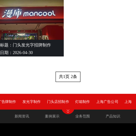
标题：门头发光字招牌制作
日期：2026-04-30
共1页 2条
广告牌制作
发光字制作
门头店招制作
灯箱制作
上海广告公司
上海
新闻资讯
案例展示
业务范围
产品知识