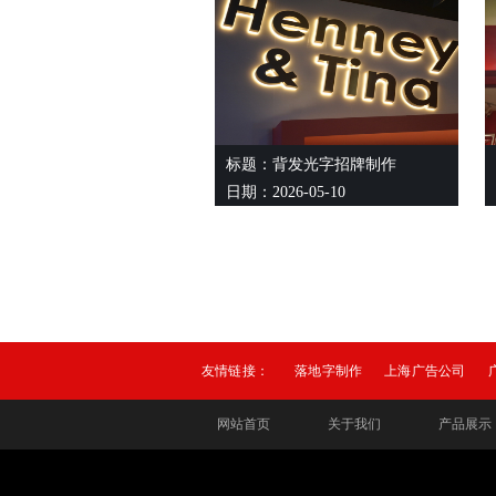
标题：背发光字招牌制作
日期：2026-05-10
友情链接：
落地字制作
上海广告公司
网站首页
关于我们
产品展示
广告牌制作公司