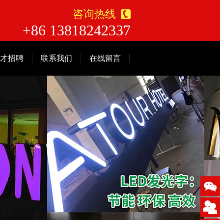
咨询热线
+86 13818242337
才招聘
联系我们
在线留言