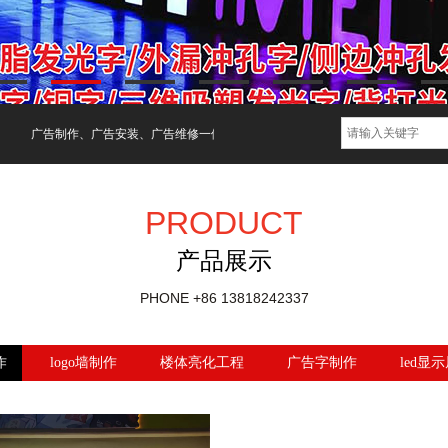
广告制作、广告安装、广告维修一体化服务，主营：发光标识制作、导视系统、户
PRODUCT
产品展示
PHONE
+86 13818242337
作
logo墙制作
楼体亮化工程
广告字制作
led显