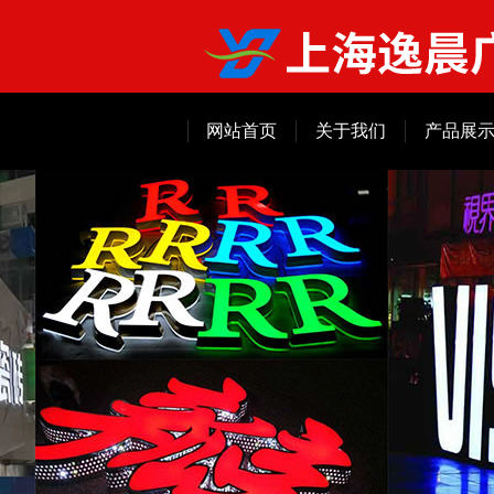
网站首页
关于我们
产品展