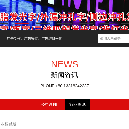
广告制作、广告安装、广告维修一体化服务，主营：发光标识制作、导视系统、户
NEWS
新闻资讯
PHONE
+86 13818242337
公司新闻
行业资讯
行业权威版）