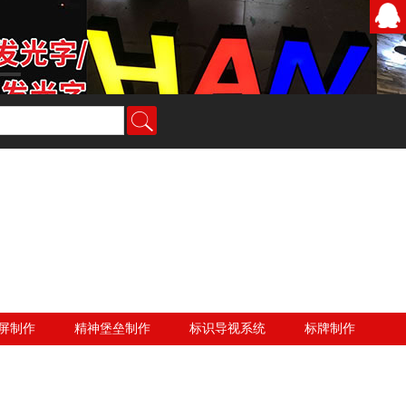
户外广告牌、大楼亮化工程、楼体大字、广告字、广告灯箱、门头店招、LED显示屏
示屏制作
精神堡垒制作
标识导视系统
标牌制作