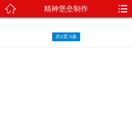



精神堡垒制作
首页
关于我们
共0页 0条
产品展示
新闻资讯
案例展示
业务范围
产品知识
人才招聘
联系我们