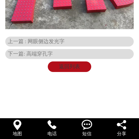
在线留言
上一篇 : 网眼侧边发光字
下一篇: 高端穿孔字
返回列表




地图
电话
短信
分享