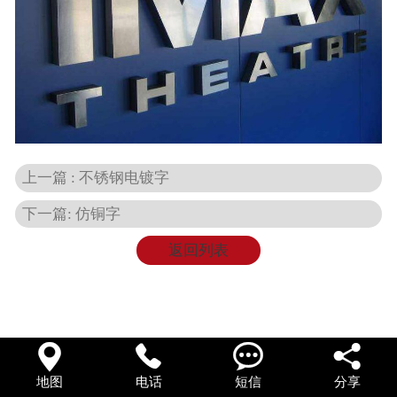
在线留言
上一篇 : 不锈钢电镀字
下一篇: 仿铜字
返回列表




地图
电话
短信
分享