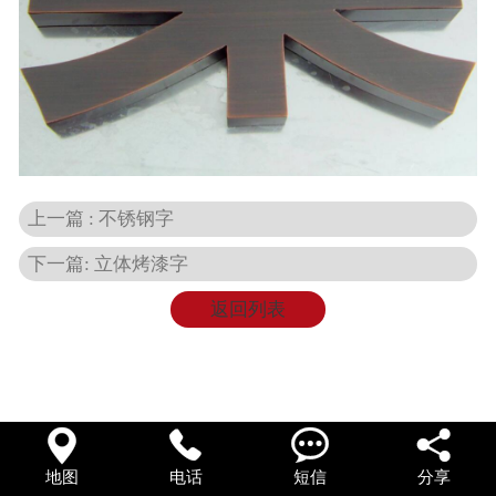
在线留言
上一篇 : 不锈钢字
下一篇: 立体烤漆字
返回列表




地图
电话
短信
分享