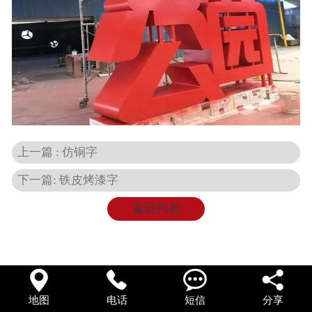
在线留言
上一篇 : 仿铜字
下一篇: 铁皮烤漆字
返回列表




地图
电话
短信
分享