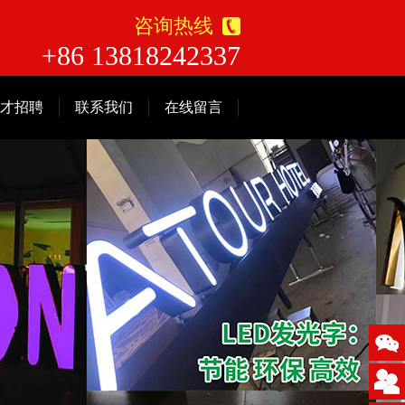
咨询热线
+86 13818242337
才招聘
联系我们
在线留言