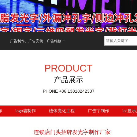
广告制作、广告安装、广告维修一体化服务，主营：发光标识制作、导视系统、户外
PRODUCT
产品展示
PHONE
+86 13818242337
作
logo墙制作
楼体亮化工程
广告字制作
led显
连锁店门头招牌发光字制作厂家